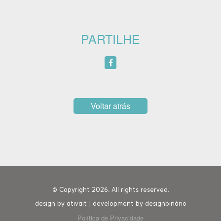
PARTILHE
Voltar atrás
© Copyright 2026. All rights reserved.
design by
ativait
| development by
designbinário
Política de Privacidade